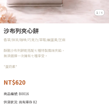
1
/
4
沙布列夾心餅
香草/抹茶/咖啡/巧克力/草莓/鹹蛋黃/芝麻
酥脆沙布列餅乾搭配七種特製風味夾餡，
無須選擇一次擁有七種享受。
*蛋奶素*
NT$620
商品編號:
B0016
供貨狀況:
尚有庫存 82