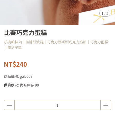
1
/
2
比賽巧克力蛋糕
核桃帕林內｜核桃酥波羅｜巧克力慕斯巧克力奶餡｜巧克力蛋糕
｜覆盆子醬
NT$240
商品編號:
gab008
供貨狀況:
尚有庫存 99